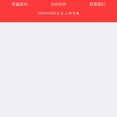
肉类真空包装
肉类真空包装（Vacuum Packaging）是通过将包装内空气抽出并
密封，形成低氧环境，有效抑制细菌和霉菌的繁殖，延缓肉类的